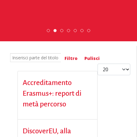
DiscoverEu Inclusion
Scopri dove sono i nostri vol
ESC » Volontariato intern
Scambio Giovanile »
Inserisci parte del titolo
Filtro
Pulisci
Visualizza #
Accreditamento
Erasmus+: report di
metà percorso
DiscoverEU, alla