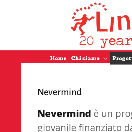
Home
Chi siamo
Proget
Nevermind
Nevermind
è un prog
giovanile finanziato da