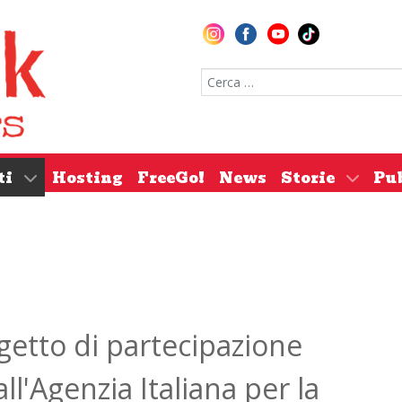
Cerca nel sito
ti
Hosting
FreeGo!
News
Storie
Pu
etto di partecipazione
ll'Agenzia Italiana per la