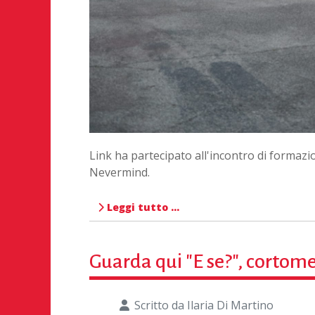
Link ha partecipato all'incontro di formazi
Nevermind.
Leggi tutto …
Guarda qui "E se?", corto
Scritto da
Ilaria Di Martino