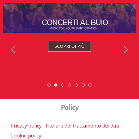
SCOPRI DI PIÙ
ESC » Volontariato internazionale
Scambio Giovanile » 19 - 28 mag
DiscoverEu Inclusion
Scopri dove sono i nostri 
Policy
Privacy policy
Titolare del trattamento dei dati
Cookie policy