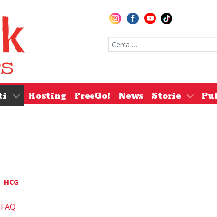
Cerca nel sito
ti
Hosting
FreeGo!
News
Storie
Pu
HCG
/ FAQ