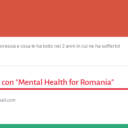
ressia e cosa le ha tolto nei 2 anni in cui ne ha sofferto!
e con "Mental Health for Romania"
ail.com