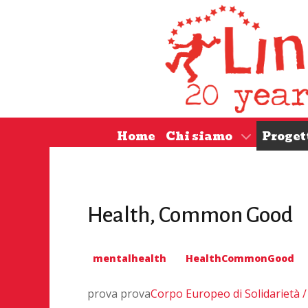
Home
Chi siamo
Proget
Health, Common Good
mentalhealth
HealthCommonGood
prova prova
Corpo Europeo di Solidarietà 