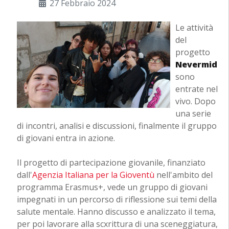
27 Febbraio 2024
Le attività
del
progetto
Nevermid
sono
entrate nel
vivo. Dopo
una serie
di incontri, analisi e discussioni, finalmente il gruppo
di giovani entra in azione.
Il progetto di partecipazione giovanile, finanziato
dall'
Agenzia Italiana per la Gioventù
nell'ambito del
programma Erasmus+, vede un gruppo di giovani
impegnati in un percorso di riflessione sui temi della
salute mentale. Hanno discusso e analizzato il tema,
per poi lavorare alla scxrittura di una sceneggiatura,