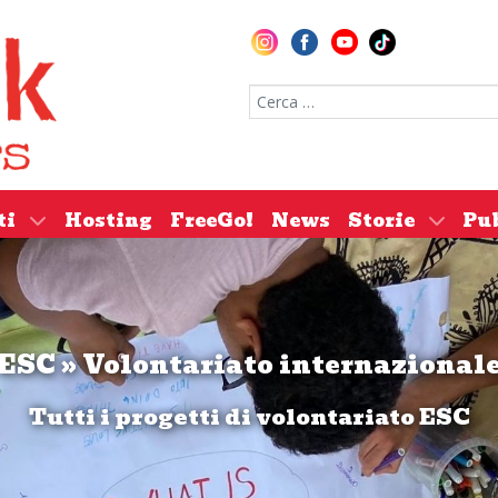
Cerca nel sito
ti
Hosting
FreeGo!
News
Storie
Pu
ESC » Volontariato internazional
Tutti i progetti di volontariato ESC