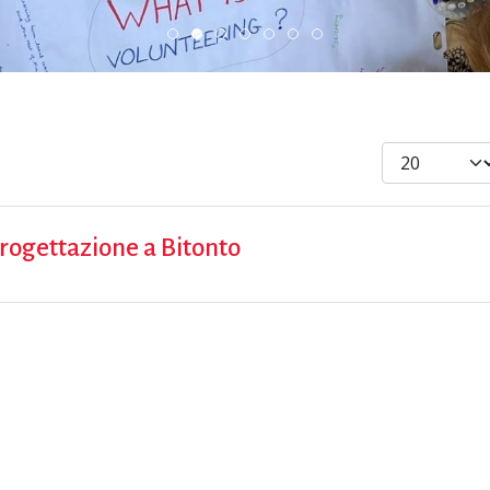
DiscoverEu Inclusion
ESC » Volontariato internazionale
Scambio Giovanile » 19 - 28 mag
Scopri dove sono i nost
Visualizza #
progettazione a Bitonto