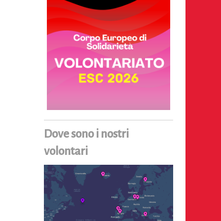
Dove sono i nostri
volontari