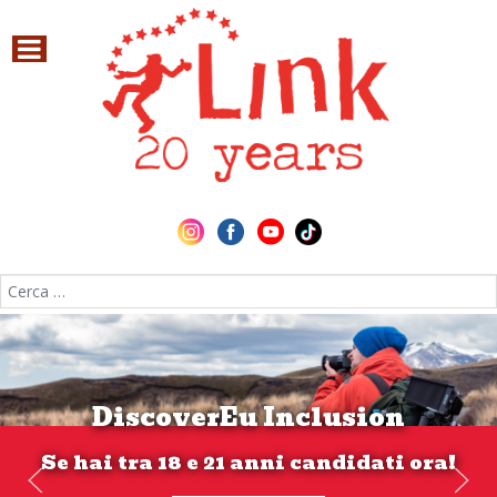
Cerca nel sito
DiscoverEu Inclusion
Se hai tra 18 e 21 anni candidati ora!