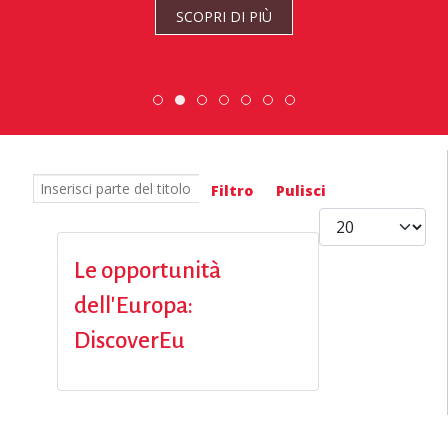
SCOPRI DI PIÙ
Scopri dove sono i nostri volontari
DiscoverEu Inclusion
Scambio Giovanile » 19 - 28 
ESC » Volontariato i
Inserisci parte del titolo
Filtro
Pulisci
Visualizza #
Le opportunità
dell'Europa:
DiscoverEu