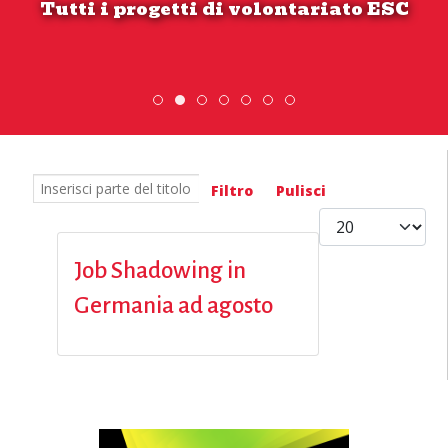
Tutti i progetti di volontariato ESC
ESC » Volontariato internazionale
Scambio Giovanile » 19 - 28 
DiscoverEu Inclusion
Scopri dove sono i n
Inserisci parte del titolo
Filtro
Pulisci
Visualizza #
Job Shadowing in
Germania ad agosto