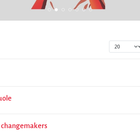
DiscoverEu Inclusion
ESC » Volontariato internaziona
Scopri dove sono i nostri vol
Scambio Giovanile » 19
Visualizza #
uole
ani changemakers