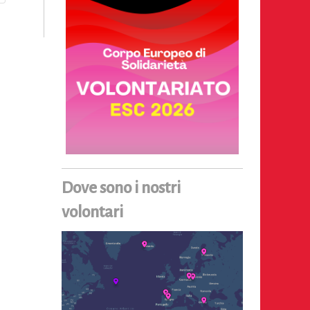
Dove sono i nostri
volontari