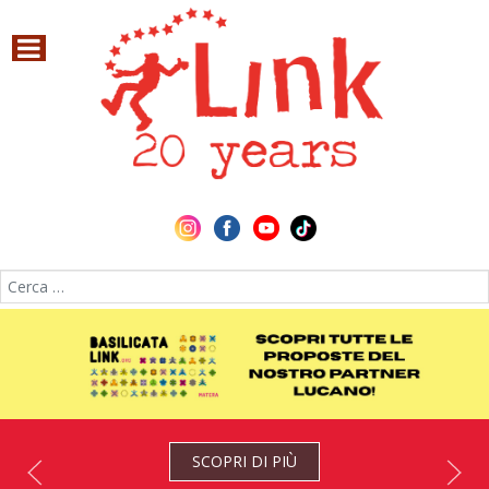
Cerca nel sito
SCOPRI DI PIÙ