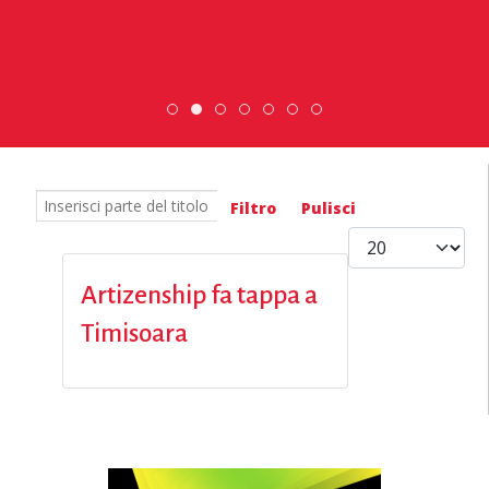
DiscoverEu Inclusion
Scopri dove sono i nostri volont
ESC » Volontariato inte
Scambio Giovanile »
Inserisci parte del titolo
Filtro
Pulisci
Visualizza #
Artizenship fa tappa a
Timisoara