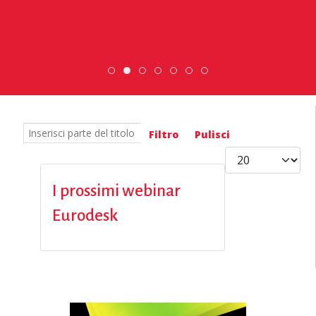
ESC » Volontariato internazionale
Scopri dove sono i nostri volont
DiscoverEu Inclusion
Scambio Giovanile »
Inserisci parte del titolo
Filtro
Pulisci
Visualizza #
I prossimi webinar
Eurodesk