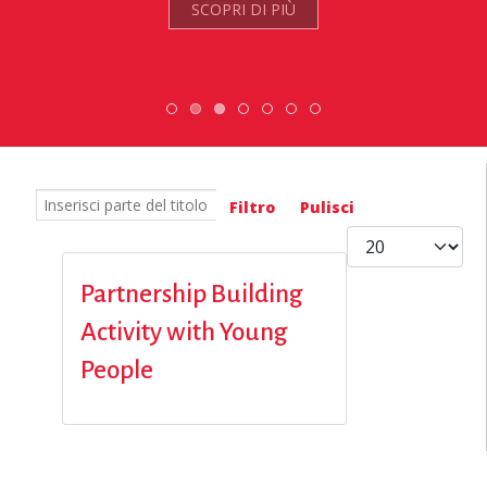
Tutti i progetti di volontariato ESC
SCOPRI DI PIÙ
Scambio Giovanile » 19 - 28 maggio 2
Scopri dove sono i nostri volontari
ESC » Volontariato internaziona
DiscoverEu Inclusion
Inserisci parte del titolo
Filtro
Pulisci
Visualizza #
Partnership Building
Activity with Young
People