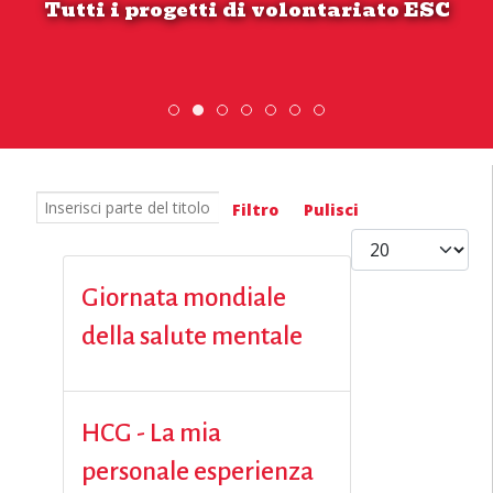
Tutti i progetti di volontariato ESC
ESC » Volontariato internazionale
DiscoverEu Inclusion
Scambio Giovanile » 19 - 28 
Scopri dove sono i n
Inserisci parte del titolo
Filtro
Pulisci
Visualizza #
Giornata mondiale
della salute mentale
HCG - La mia
personale esperienza