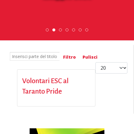
ESC » Volontariato internazionale
Scambio Giovanile » 19 - 28 maggi
Scopri dove sono i nostri vol
DiscoverEu Inclusion
Inserisci parte del titolo
Filtro
Pulisci
Visualizza #
Volontari ESC al
Taranto Pride