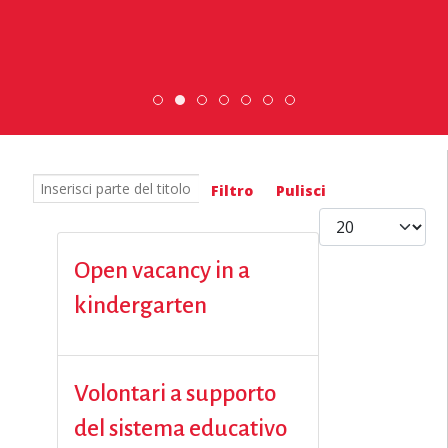
ESC » Volontariato internazionale
Scopri dove sono i nostri 
Scambio Giovanile » 19
DiscoverEu Inclusio
Inserisci parte del titolo
Filtro
Pulisci
Visualizza #
Open vacancy in a
kindergarten
Volontari a supporto
del sistema educativo