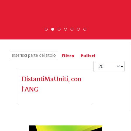
ESC » Volontariato internazionale
Scambio Giovanile » 19 - 28 mag
Scopri dove sono i nostri vol
DiscoverEu Inclusion
Inserisci parte del titolo
Filtro
Pulisci
Visualizza #
DistantiMaUniti, con
l'ANG