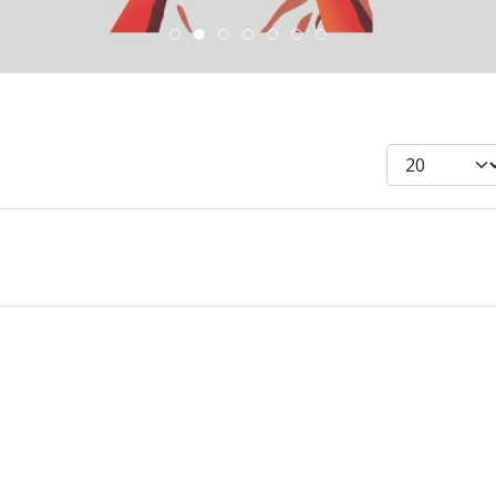
ESC » Volontariato internazionale
DiscoverEu Inclusion
Scambio Giovanile » 19
Scopri dove sono i n
Visualizza #