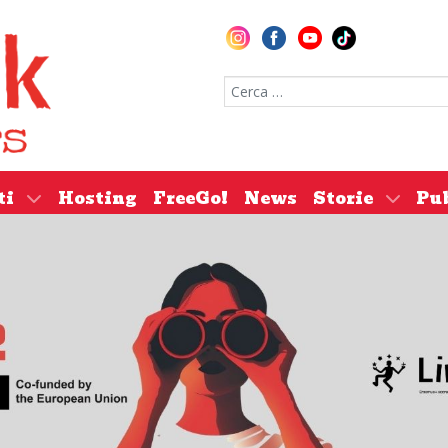
Cerca nel sito
ti
Hosting
FreeGo!
News
Storie
Pu