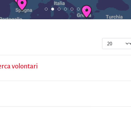
ESC » Volontariato internazionale
Scopri dove sono i nostri volontari
Scambio Giovanile » 19 - 
DiscoverEu Inclusio
Visualizza #
erca volontari