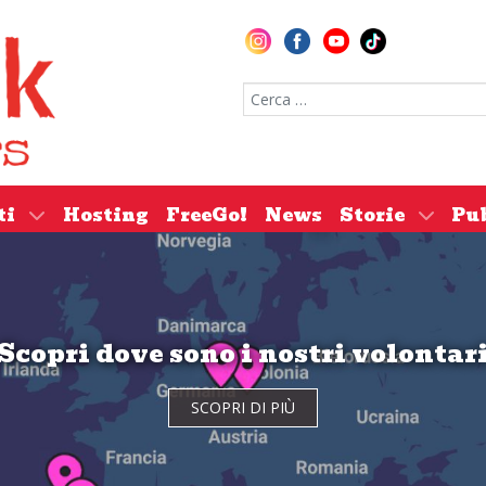
Cerca nel sito
ti
Hosting
FreeGo!
News
Storie
Pu
Scopri dove sono i nostri volontar
SCOPRI DI PIÙ