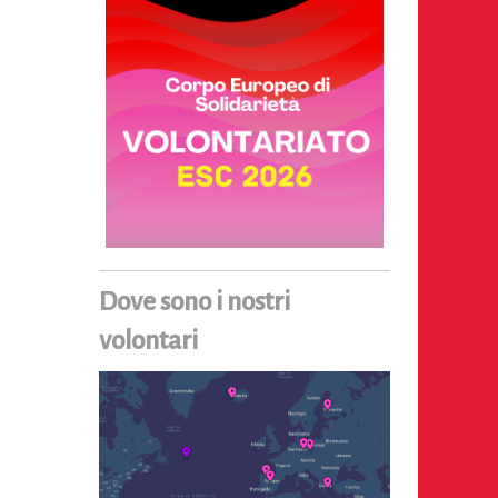
Dove sono i nostri
volontari