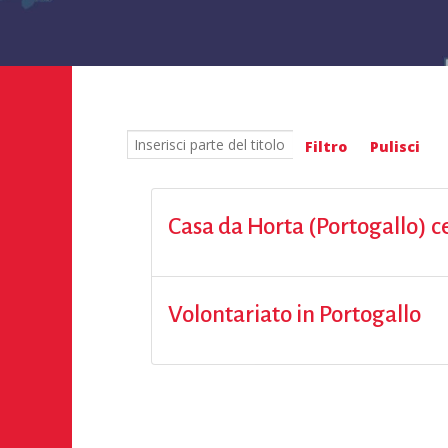
Inserisci parte del titolo
Filtro
Pulisci
Casa da Horta (Portogallo) c
Volontariato in Portogallo