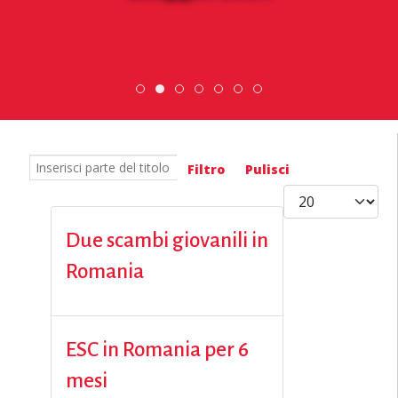
DiscoverEu Inclusion
Scambio Giovanile » 19 - 28 maggi
ESC » Volontariato internaziona
Scopri dove sono i n
Inserisci parte del titolo
Filtro
Pulisci
Visualizza #
Due scambi giovanili in
Romania
ESC in Romania per 6
mesi