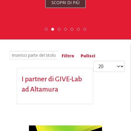
SCOPRI DI PIÙ
Scopri dove sono i nostri volontari
Scambio Giovanile » 19 - 28 mag
DiscoverEu Inclusion
ESC » Volontariato i
Inserisci parte del titolo
Filtro
Pulisci
Visualizza #
I partner di GIVE-Lab
ad Altamura