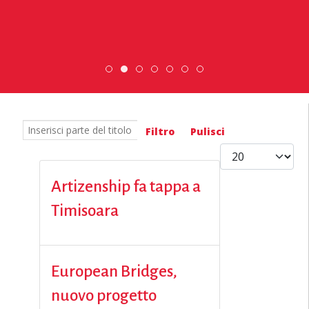
ESC » Volontariato internaziona
Scambio Giovanile » 19 - 28 
DiscoverEu Inclusion
Scopri dove sono i n
Inserisci parte del titolo
Filtro
Pulisci
Visualizza #
Artizenship fa tappa a
Timisoara
European Bridges,
nuovo progetto