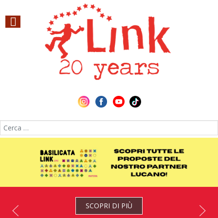
Cerca nel sito
SCOPRI DI PIÙ