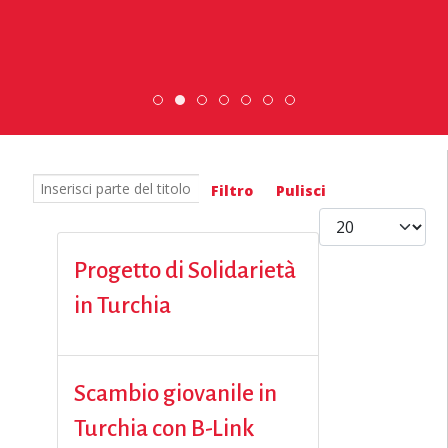
DiscoverEu Inclusion
Scopri dove sono i nostri 
ESC » Volontariato inte
Scambio Giovanile »
Inserisci parte del titolo
Filtro
Pulisci
Visualizza #
Progetto di Solidarietà
in Turchia
Scambio giovanile in
Turchia con B-Link