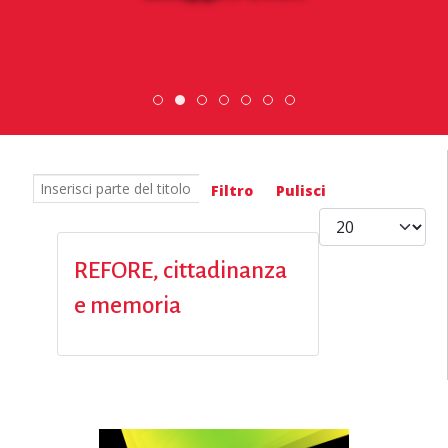
Scopri dove sono i nostri volontari
Scambio Giovanile » 19 - 28 maggi
ESC » Volontariato internazi
DiscoverEu Inclusion
Inserisci parte del titolo
Filtro
Pulisci
Visualizza #
REFORE, cittadinanza
e memoria