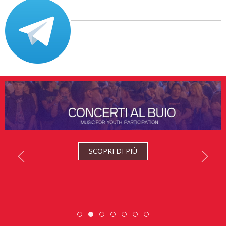
SCOPRI DI PIÙ
Scopri dove sono i nostri volont
ESC » Volontariato internazi
Scambio Giovanile » 19
DiscoverEu Inclusio