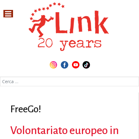
Cerca nel sito
FreeGo!
Volontariato europeo in