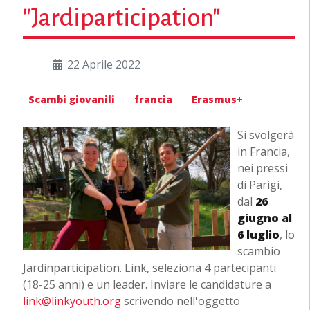
"Jardiparticipation"
22 Aprile 2022
Scambi giovanili
francia
Erasmus+
Si svolgerà
in Francia,
nei pressi
di Parigi,
dal
26
giugno al
6 luglio
, lo
scambio
Jardinparticipation. Link, seleziona 4 partecipanti
(18-25 anni) e un leader. Inviare le candidature a
link@linkyouth.org
scrivendo nell'oggetto