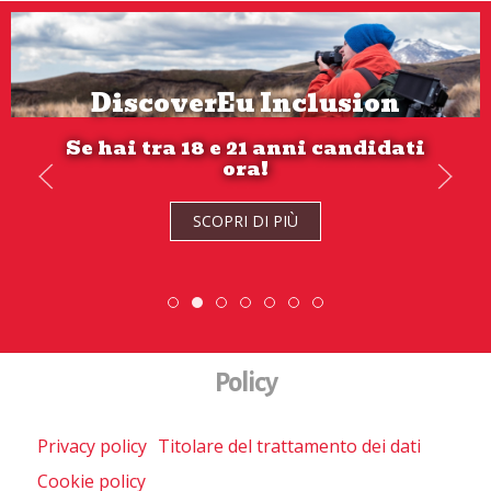
DiscoverEu Inclusion
Se hai tra 18 e 21 anni candidati
ora!
SCOPRI DI PIÙ
SCOPRI DI PIÙ
Scambio Giovanile » 19 - 28 maggio 2
DiscoverEu Inclusion
Scopri dove sono i nostri volont
ESC » Volontariato i
Policy
Privacy policy
Titolare del trattamento dei dati
Cookie policy