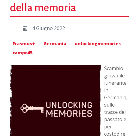
della memoria
14 Giugno 2022
Erasmus+
Germania
unlockingmemories
campo65
Scambio
giovanile
itinerante
in
Germania,
sulle
tracce del
passato e
per
costodire