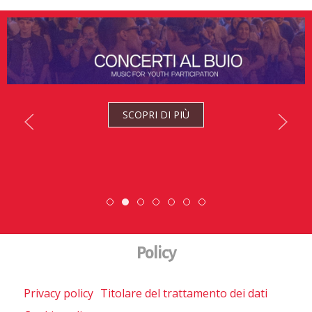
SCOPRI DI PIÙ
ESC » Volontariato internaziona
Scambio Giovanile » 19 - 28 
Scopri dove sono i nostri 
DiscoverEu Inclusio
Policy
Privacy policy
Titolare del trattamento dei dati