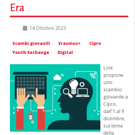
Era
14 Ottobre 2023
Scambi giovanili
Erasmus+
Cipro
Youth Exchange
Digital
Link
propone
uno
scambio
giovanile a
Cipro,
dall'1 al 9
dicembre,
sul tema
della