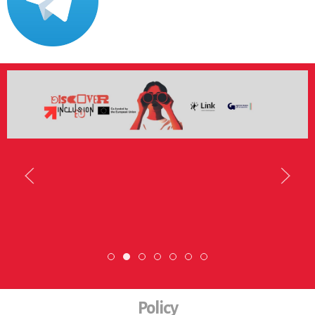
Scopri dove sono i nostri volontari
DiscoverEu Inclusion
Scambio Giovanile » 19 - 
ESC » Volontariato i
Policy