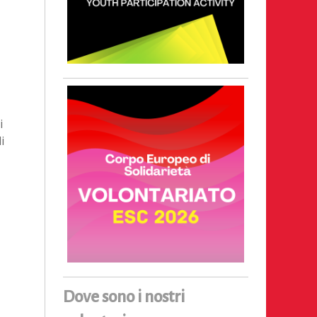
i
i
Dove sono i nostri