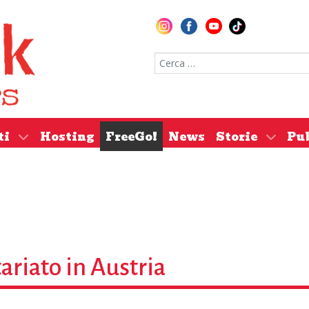
Cerca nel sito
ti
Hosting
FreeGo!
News
Storie
Pu
ariato in Austria