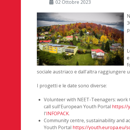
02 Ottobre 2023
N
3
p
L
e
f
sociale austriaco e dall'altra raggiungere 
I progetti e le date sono diverse:
Volunteer with NEET-Teenagers: work train
call sull'European Youth Portal
https:/
l'
INFOPACK
.
Community centre, sustainability and activ
Youth Portal
https://youth.europa.eu/s