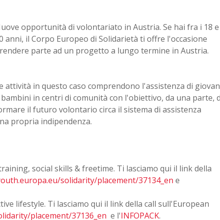
uove opportunità di volontariato in Austria. Se hai fra i 18 e
0 anni, il Corpo Europeo di Solidarietà ti offre l'occasione
rendere parte ad un progetto a lungo termine in Austria.
e attività in questo caso comprendono l'assistenza di giovan
 bambini in centri di comunità con l'obiettivo, da una parte, d
ormare il futuro volontario circa il sistema di assistenza
una propria indipendenza.
ing, social skills & freetime. Ti lasciamo qui il link della
/youth.europa.eu/solidarity/placement/37134_en
e
e lifestyle. Ti lasciamo qui il link della call sull'European
olidarity/placement/37136_en
e l'
INFOPACK
.