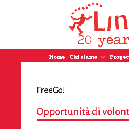
Home
Chi siamo
Proget
FreeGo!
Opportunità di volont