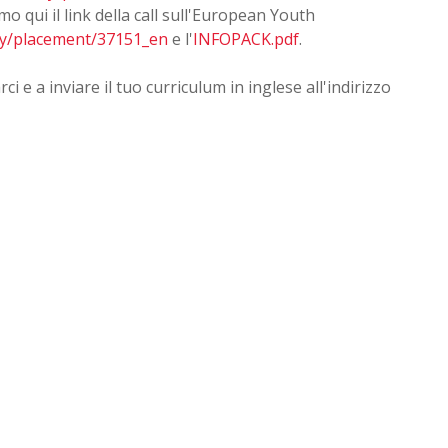
mo qui il link della call sull'European Youth
ity/placement/37151_en
e l'
INFOPACK.pdf
.
i e a inviare il tuo curriculum in inglese all'indirizzo