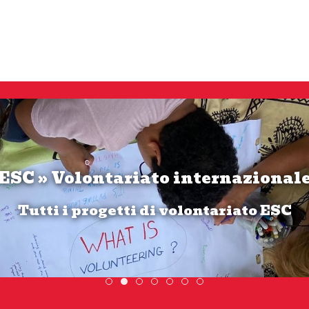
ESC » Volontariato internazional
Tutti i progetti di volontariato ESC
Scopri dove sono i nostri volontari
ESC » Volontariato internazionale
Scambio Giovanile » 19 - 28 
DiscoverEu Inclusion