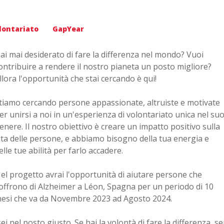
lontariato
GapYear
ai mai desiderato di fare la differenza nel mondo? Vuoi
ontribuire a rendere il nostro pianeta un posto migliore?
llora l'opportunità che stai cercando è qui!
tiamo cercando persone appassionate, altruiste e motivate
er unirsi a noi in un'esperienza di volontariato unica nel su
enere. Il nostro obiettivo è creare un impatto positivo sulla
ita delle persone, e abbiamo bisogno della tua energia e
elle tue abilità per farlo accadere.
el progetto avrai l'opportunità di aiutare persone che
offrono di Alzheimer a Léon, Spagna per un periodo di 10
esi che va da Novembre 2023 ad Agosto 2024.
ei nel posto giusto. Se hai la volontà di fare la differenza, se