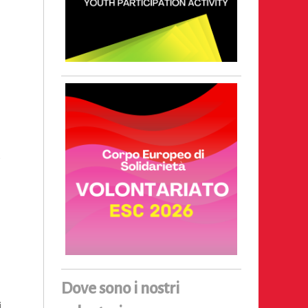
o
Dove sono i nostri
i