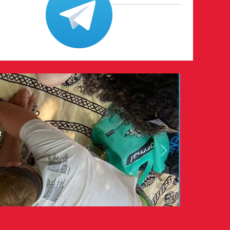
e
026
ri volontari