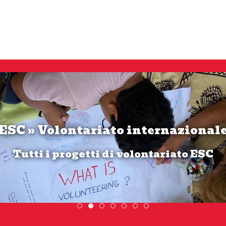
ESC » Volontariato internazional
Se hai tra 18 e 21 anni candidati ora!
Tutti i progetti di volontariato ESC
SCOPRI DI PIÙ
Scambio Giovanile » 19 - 28 maggio 2
ESC » Volontariato internazionale
DiscoverEu Inclusion
Scopri dove sono i nost