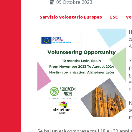
09 Ottobre 2023
Servizio Volontario Europeo
ESC
vo
H
c
A
S
p
g
v
d
N
s
m
Se hai un'età compresa tra i 18 e i 30 anni s