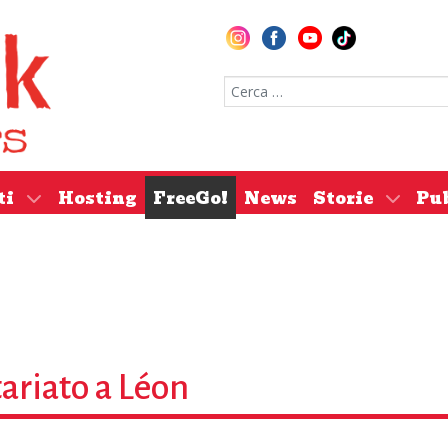
Cerca nel sito
ti
Hosting
FreeGo!
News
Storie
Pu
ariato a Léon