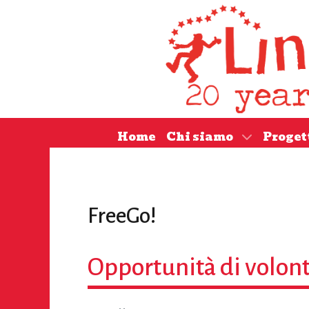
Home
Chi siamo
Proget
FreeGo!
Opportunità di volont