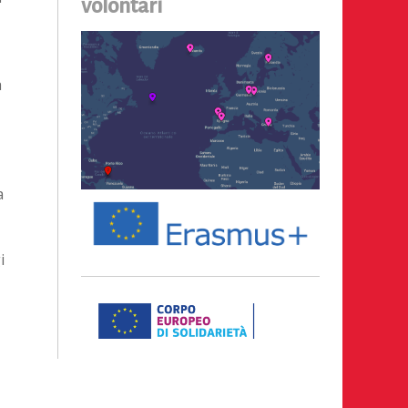
volontari
a
a
i