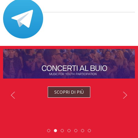
SCOPRI DI PIÙ
DiscoverEu Inclusion
Scambio Giovanile » 19 - 28 mag
ESC » Volontariato internazi
Scopri dove sono i nostri 