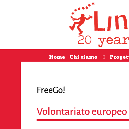
Home
Chi siamo
Proget
FreeGo!
Volontariato europeo 