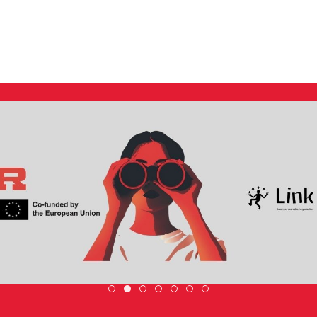
Scambio Giovanile » 19 - 28 maggio 2
DiscoverEu Inclusion
Scopri dove sono i nost
ESC » Volontariato i