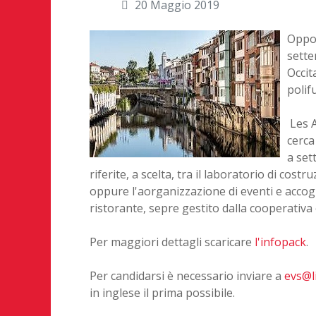
20 Maggio 2019
Oppor
sette
Occit
polif
Les A
cerca
a set
riferite, a scelta, tra il laboratorio di costr
oppure l'aorganizzazione di eventi e accogl
ristorante, sepre gestito dalla cooperativa
Per maggiori dettagli scaricare
l'infopack
.
Per candidarsi è necessario inviare a
evs@l
in inglese il prima possibile.