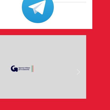
026
ri volontari
nternazionale