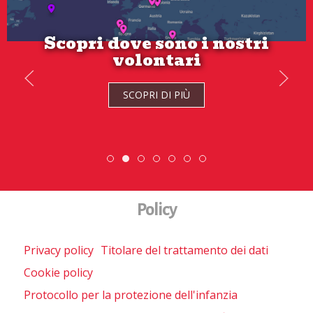
Scopri dove sono i nostri
volontari
Se hai tra 18 e 21 anni candidati
ora!
SCOPRI DI PIÙ
SCOPRI DI PIÙ
Scopri dove sono i nostri volontari
DiscoverEu Inclusion
ESC » Volontariato inte
Scambio Giovanile »
Policy
Privacy policy
Titolare del trattamento dei dati
Cookie policy
Protocollo per la protezione dell'infanzia