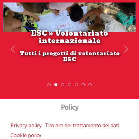
ESC » Volontariato
internazionale
Tutti i progetti di volontariato
ESC
DiscoverEu Inclusion
ESC » Volontariato internazionale
Scambio Giovanile » 19 - 28 
Scopri dove sono i nostri 
Policy
Privacy policy
Titolare del trattamento dei dati
Cookie policy