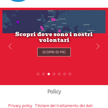
Scopri dove sono i nostri
volontari
SCOPRI DI PIÙ
ESC » Volontariato internazionale
Scopri dove sono i nostri volont
Scambio Giovanile » 19
DiscoverEu Inclusio
Policy
Privacy policy
Titolare del trattamento dei dati