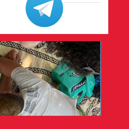
e
026
volontari
n