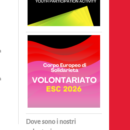
a
à
Dove sono i nostri