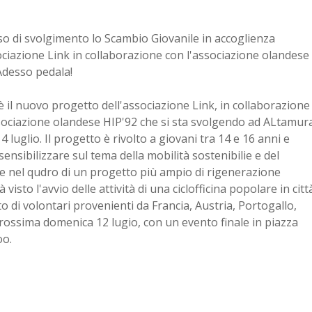
rso di svolgimento lo Scambio Giovanile in accoglienza
ociazione Link in collaborazione con l'associazione olandese
Adesso pedala!
è il nuovo progetto dell'associazione Link, in collaborazione
sociazione olandese HIP'92 che si sta svolgendo ad ALtamur
14 luglio. Il progetto è rivolto a giovani tra 14 e 16 anni e
sensibilizzare sul tema della mobilità sostenibilie e del
isce nel qudro di un progetto più ampio di rigenerazione
isto l'avvio delle attività di una ciclofficina popolare in citt
to di volontari provenienti da Francia, Austria, Portogallo,
prossima domenica 12 lugio, con un evento finale in piazza
oo.