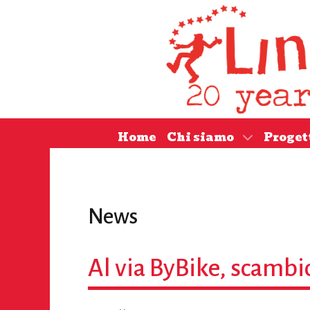
Home
Chi siamo
Proget
News
Al via ByBike, scambio