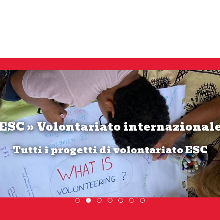
ESC » Volontariato internazional
SCOPRI DI PIÙ
Tutti i progetti di volontariato ESC
Scambio Giovanile » 19 - 28 maggio 2
ESC » Volontariato internazionale
Scopri dove sono i nostri 
DiscoverEu Inclusio