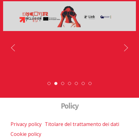
Se hai tra 18 e 21 anni candidati
ora!
SCOPRI DI PIÙ
Scambio Giovanile » 19 - 28 maggio 2
DiscoverEu Inclusion
Scopri dove sono i nostri 
ESC » Volontariato inte
Policy
Privacy policy
Titolare del trattamento dei dati
Cookie policy