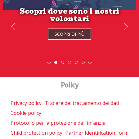
Scopri dove sono i nostri
volontari
Se hai tra 18 e 21 anni candidati
ora!
SCOPRI DI PIÙ
SCOPRI DI PIÙ
Scopri dove sono i nostri volontari
DiscoverEu Inclusion
Scambio Giovanile » 19 - 28 
ESC » Volontariato inte
Policy
Privacy policy
Titolare del trattamento dei dati
Cookie policy
Protocollo per la protezione dell'infanzia
Child protection policy
Partner Identification Form