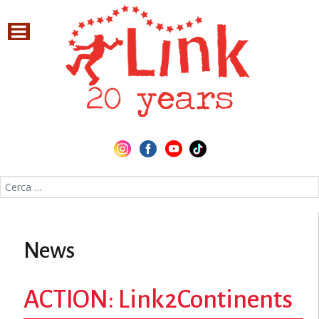
Cerca nel sito
News
ACTION: Link2Continents