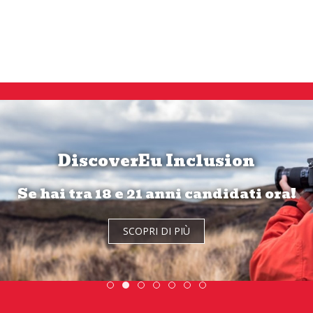
DiscoverEu Inclusion
Se hai tra 18 e 21 anni candidati ora!
Tutti i progetti di volontariato ESC
SCOPRI DI PIÙ
Scambio Giovanile » 19 - 28 maggio 2
DiscoverEu Inclusion
ESC » Volontariato internaziona
Scopri dove sono i nost