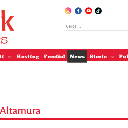
Cerca nel sito
ti
Hosting
FreeGo!
News
Storie
Pu
 Altamura