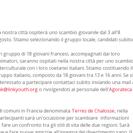
a
 nostra città ospiterà uno scambio giovanile dal 3 all'8
osto. Stiamo selezionando il gruppo locale, candidati subito
 gruppo di 18 giovani francesi, accompagnati dai loro
imatori, saranno ospitati nella nostra città per uno scambi
terculturale con i loro coetanei italiani. Stiamo costituendo il
uppo italiano, composto da 18 giovani tra 13 e 16 anni. Se s
teressato a partecipare contattaci subito inviando una mail 
ink@linkyouth.org
o rivolgendoti al personale dell'
Agorateca
di comuni in Francia denominata
Terres de Chalosse
, nella
 partecipanti sarà un'occasione per scambiare informazioni
fare un confronto tra gli stili di vita delle due regioni. Sarà
e e fare nuove amicizie all'insegna del divertimento sano. Il