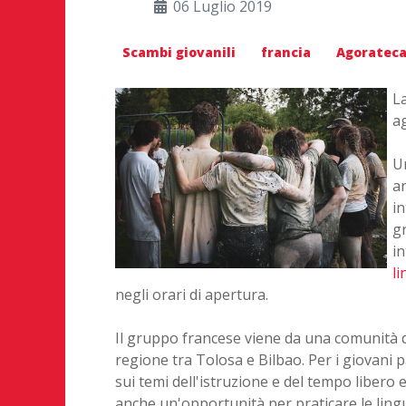
06 Luglio 2019
Scambi giovanili
francia
Agoratec
La
ag
Un
an
in
gr
in
l
negli orari di apertura.
Il gruppo francese viene da una comunità 
regione tra Tolosa e Bilbao. Per i giovani
sui temi dell'istruzione e del tempo libero e 
anche un'opportunità per praticare le lingu