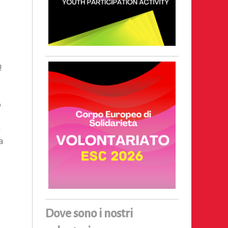
!
o
i
a
Dove sono i nostri