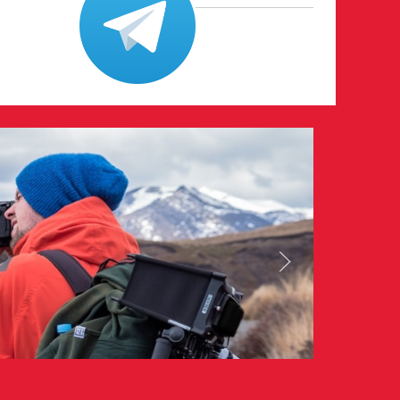
026
le
ri volontari