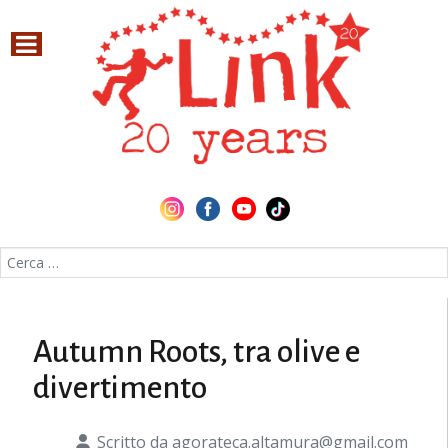
Cerca nel sito
Autumn Roots, tra olive e
divertimento
Scritto da
agorateca.altamura@gmail.com