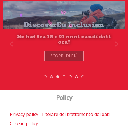
Scopri dove sono i nostri
volontari
SCOPRI DI PIÙ
Scambio Giovanile » 19 - 28 maggio 2
DiscoverEu Inclusion
Scopri dove sono i nostri volont
ESC » Volontariato i
Policy
Privacy policy
Titolare del trattamento dei dati
Cookie policy