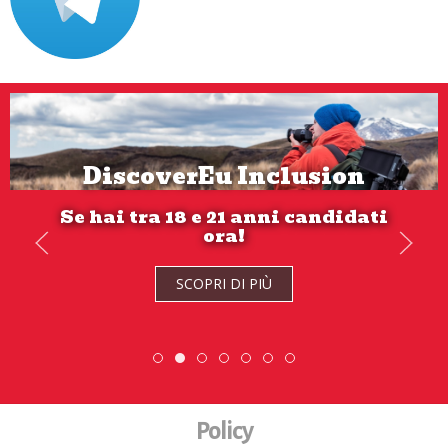
DiscoverEu Inclusion
Se hai tra 18 e 21 anni candidati
ora!
SCOPRI DI PIÙ
SCOPRI DI PIÙ
DiscoverEu Inclusion
Scopri dove sono i nostri volont
ESC » Volontariato intern
Scambio Giovanile » 19
Policy