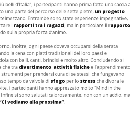
ù belli d’Italia”, i partecipanti hanno prima fatto una caccia a
to una parte del percorso delle sette pietre,
un progetto
astelmezzano. Entrambe sono state esperienze impegnative,
rzare i
rapporti tra i ragazzi
, ma in particolare il
rapport
ndo sulla propria forza d’animo.
orno, inoltre, ogni paese doveva occuparsi della serata
do la cena con piatti tradizionali dei loro paesi e
la con balli, canti, brindisi e molto altro. Concludendo si
e che tra
divertimento
,
attività fisiche
e l’apprendiment
i strumenti per prendersi cura di se stessi, che fungevano
esso tempo da valvola di
sfogo
per lo
stress
che divora le
vite, i partecipanti hanno apprezzato molto “Mind in the
. Infine si sono salutati calorosamente, non con un addio, m
‘’Ci vediamo alla prossima’’
.