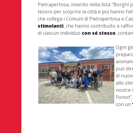
Pietrapertosa, inserito nella lista “Borghi pi
tesoro per scoprire la città e poi hanno fat
che collega i Comuni di Pietrapertosa e C
stimolanti
, che hanno contribuito a raffo
di ciascun individuo
con sé stesso
, conta
Ogni gi
preparan
animando
può dir
di nuov
allo st
nostre 
Forest”
con un