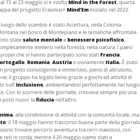
al 15 al 23 maggio si è svolto
Mind in the Forest
, quarta
appa del progetto Erasmus+
Mind’Em
iniziato nel 2022.
l luogo dello scambio è stato Accettura, nella Colonia
ontana nel bosco di Montepiano e le tematiche affrontate
ono state
salute mentale
e
benessere psicofisico
,
ompletamente immersi nella foresta, nella natura. I paesi
uropei che vi hanno partecipato sono stati
Francia
,
ortogallo
,
Romania
,
Austria
e ovviamente
Italia.
È stato
n progetto coinvolgente e immersivo, pieno di altruismo,
e; il gruppo ha legato bene grazie a giochi ed attività di
o sull’
inclusione
, ambientandosi perfettamente nel luogo
e. Con lo scorrere delle giornate, cresceva sempre più una
 posti nuovi: la
fiducia
nell’altro.
anima
, alla condivisione di attività con la comunità locale, ma
to
: il 18 maggio hanno trascorso buona parte della giornat
ossono trovare percorsi avventura tra cerri maestosi, con
 e reti in corda; mentre il 20 maggio siamo stati a