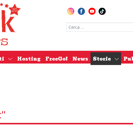
Cerca nel sito
ti
Hosting
FreeGo!
News
Storie
Pu
''