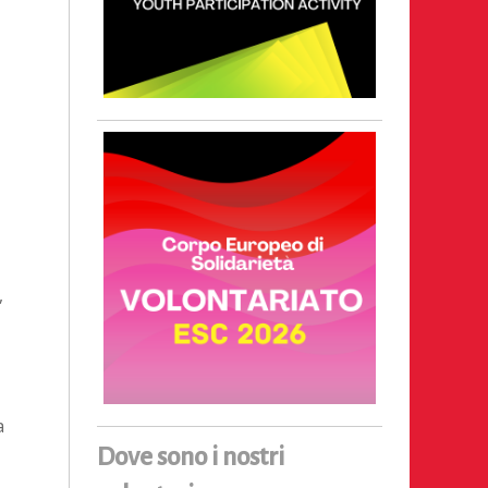
,
a
Dove sono i nostri