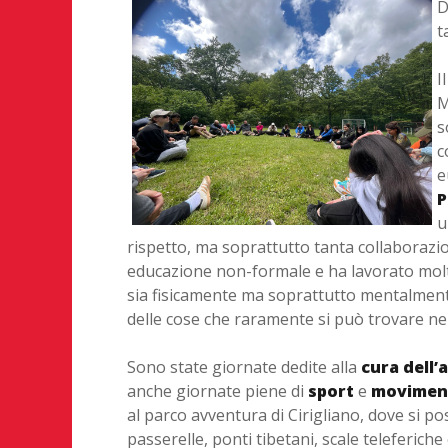
D
t
I
M
s
c
e
P
u
rispetto, ma soprattutto tanta collaborazion
educazione non-formale e ha lavorato molt
sia fisicamente ma soprattutto mentalment
delle cose che raramente si può trovare nei
Sono state giornate dedite alla
cura
dell’
anche giornate piene di
sport
e
movimen
al parco avventura di Cirigliano, dove si p
passerelle, ponti tibetani, scale teleferiche