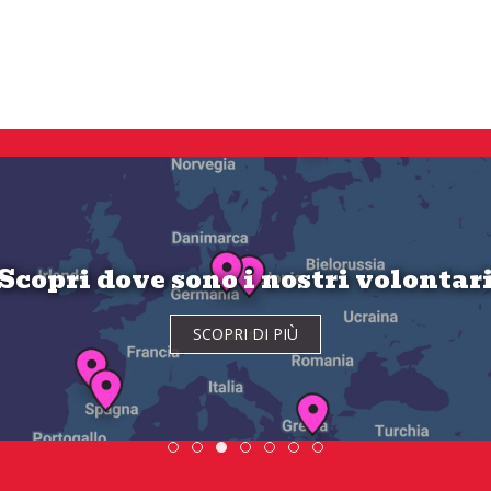
Scopri dove sono i nostri volontar
SCOPRI DI PIÙ
SCOPRI DI PIÙ
Scambio Giovanile » 19 - 28 maggio 2
ESC » Volontariato internazionale
Scopri dove sono i nostri volont
DiscoverEu Inclusio