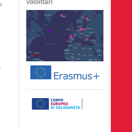
volontari
l
o
o
a