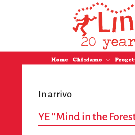
Home
Chi siamo
Proget
In arrivo
YE ''Mind in the Forest