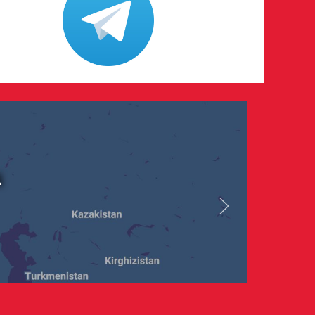
i
026
ari
n