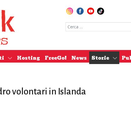
Cerca nel sito
ti
Hosting
FreeGo!
News
Storie
Pu
ro volontari in Islanda