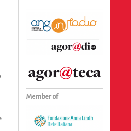
e
Member of
e
e