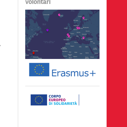
volontari
,