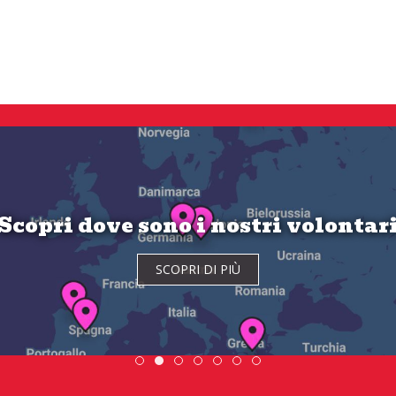
Scopri dove sono i nostri volontar
SCOPRI DI PIÙ
DiscoverEu Inclusion
Scopri dove sono i nostri volontari
Scambio Giovanile » 19 - 28 
ESC » Volontariato inte