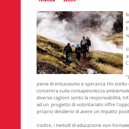
M
v
E
i
I
a
C
"
piene di entusiasmo e speranza. Ho scelto 
concentra sulla consapevolezza ambientale,
diverse ragioni: sento la responsabilità, inf
ad un progetto di volontariato offre l'oppo
proprio desiderio di avere un impatto posit
Inoltre, i metodi di educazione non formale