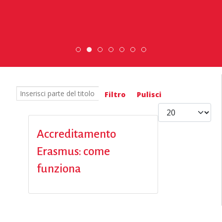
ESC » Volontariato internazionale
Scambio Giovanile » 19 - 28 mag
DiscoverEu Inclusion
Scopri dove sono i nost
Inserisci parte del titolo
Filtro
Pulisci
Visualizza #
Accreditamento
Erasmus: come
funziona