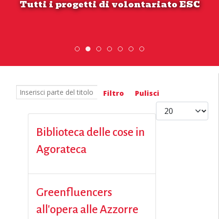
Tutti i progetti di volontariato ESC
Scopri dove sono i nostri volontari
ESC » Volontariato internazionale
Scambio Giovanile » 19 - 28 
DiscoverEu Inclusion
Inserisci parte del titolo
Filtro
Pulisci
Visualizza #
Biblioteca delle cose in
Agorateca
Greenfluencers
all'opera alle Azzorre