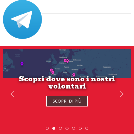
Scopri dove sono i nostri
volontari
Se hai tra 18 e 21 anni candidati
ora!
SCOPRI DI PIÙ
SCOPRI DI PIÙ
Scopri dove sono i nostri volontari
DiscoverEu Inclusion
Scambio Giovanile » 19 - 28 
ESC » Volontariato i