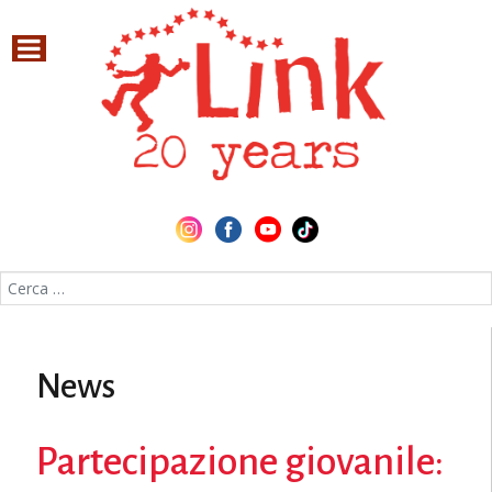
Cerca nel sito
News
Partecipazione giovanile: