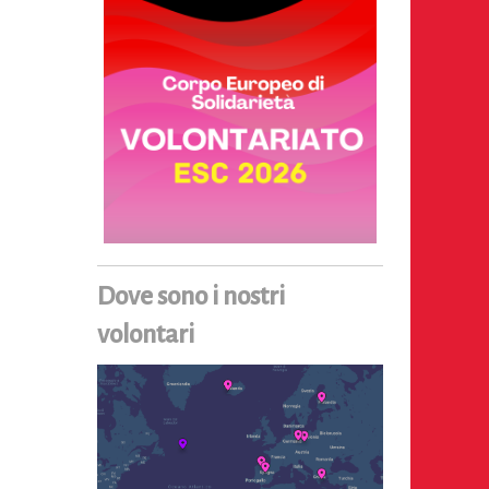
Dove sono i nostri
volontari