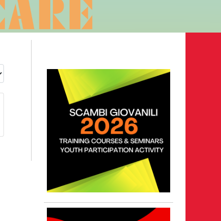
o 2026
le
ontari