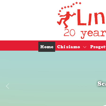
Home
Chi siamo
Proget
Sc