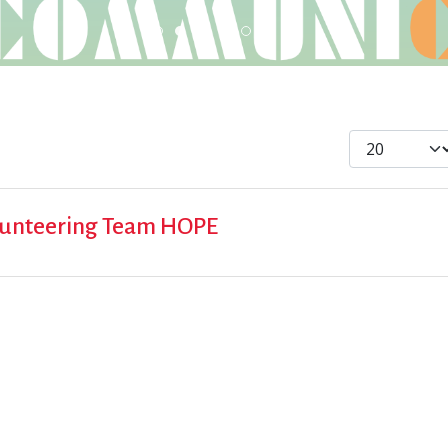
Scambio Giovanile » 19 - 28 maggi
ESC » Volontariato internaziona
Scopri dove sono i nostri vol
DiscoverEu Inclusion
Visualizza #
Volunteering Team HOPE