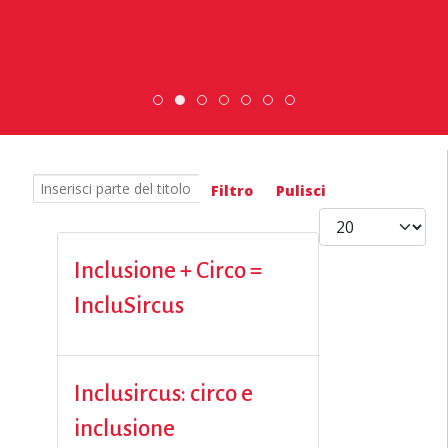
DiscoverEu Inclusion
ESC » Volontariato internaziona
Scambio Giovanile » 19 - 28 
Scopri dove sono i n
Inserisci parte del titolo
Filtro
Pulisci
Visualizza #
Inclusione + Circo =
IncluSircus
Inclusircus: circo e
inclusione