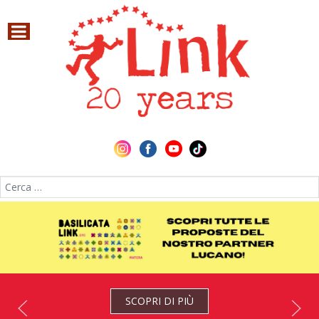
Cerca nel sito
SCOPRI DI PIÙ