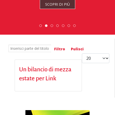
SCOPRI DI PIÙ
Scambio Giovanile » 19 - 28 maggio 2
DiscoverEu Inclusion
ESC » Volontariato internaziona
Scopri dove sono i n
Inserisci parte del titolo
Filtro
Pulisci
Visualizza #
Un bilancio di mezza
estate per Link