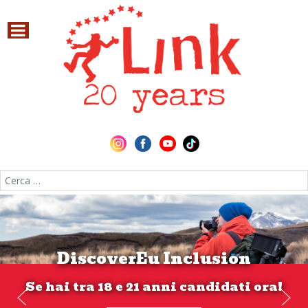
Cerca nel sito
DiscoverEu Inclusion
Se hai tra 18 e 21 anni candidati ora!