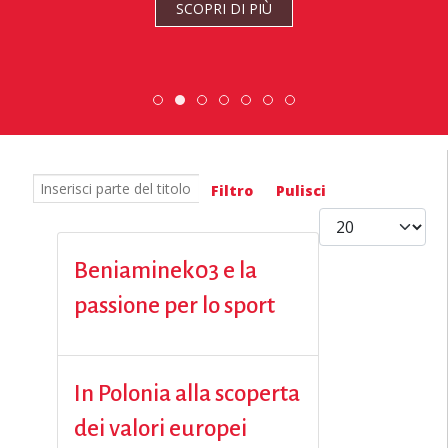
SCOPRI DI PIÙ
Scopri dove sono i nostri volontari
Scambio Giovanile » 19 - 28 mag
ESC » Volontariato inte
DiscoverEu Inclusio
Inserisci parte del titolo
Filtro
Pulisci
Visualizza #
Beniaminek03 e la
passione per lo sport
In Polonia alla scoperta
dei valori europei